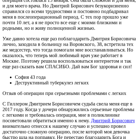
операция состоялась 15 января. Она была сложной и для меня,
и для моего врача. Но Дмитрий Борисович безукоризненно
справился со всеми трудностями и постоянно подбадривал
меня в послеоперационный период. С тех пор прошло уже
почти 10 лет, а я не просто все еще с моими близкими и
родными, но и живу полноценной жизнью.
Уже давно хотела еще раз поблагодарить Дмитрия Борисовича
лично, заходила в больницу на Воровского, 38, встретила тех
же медсестер, что тогда помогали мне восстанавливаться. Но
оказалось, что теперь мой любимый врач уже работает в
Москве. Поэтому решила воспользоваться интернетом и так
еще раз сказать вам СПАСИБО. Дай вам Бог здоровья и сил!
София
43 года
Деструктивный туберкулез легких
Отзыв об операции при серьезными проблемами с легких
С Гиллером Дмитрием Борисовичем судьба свела меня еще в
2017 году. Когда у дочери обнаружились серьезные проблемы
с легкими и требовалась операция, мне в поликлинике
посоветовали обратиться именно к нему.
Дмитрий Борисович
внимательно отнесся к нашему случаю и успешно провел
достаточно сложную операцию, после которой моя девочка
быстро шла на поправку. Не перестаю благодарить Бога и