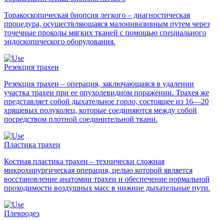
Торакоскопическая биопсия легкого – диагностическая
процедура, осуществляющаяся малоинвазивным путем через
точечные проколы мягких тканей с помощью специального
эндоскопического оборудования.
Резекция трахеи
Резекция трахеи – операция, заключающаяся в удалении
участка трахеи при ее опухолевидном поражении. Трахея же
представляет собой дыхательное горло, состоящее из 16—20
хрящевых полуколец, которые соединяются между собой
посредством плотной соединительной ткани.
Пластика трахеи
Костная пластика трахеи – технически сложная
микрохирургическая операция, целью которой является
восстановление анатомии трахеи и обеспечение нормальной
проходимости воздушных масс в нижние дыхательные пути.
Плевродез