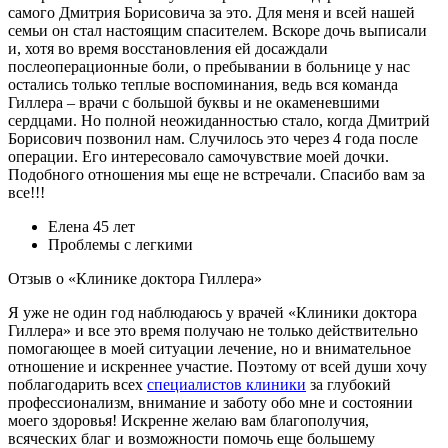
самого Дмитрия Борисовича за это. Для меня и всей нашей
семьи он стал настоящим спасителем. Вскоре дочь выписали
и, хотя во время восстановления ей досаждали
послеоперационные боли, о пребывании в больнице у нас
остались только теплые воспоминания, ведь вся команда
Гиллера – врачи с большой буквы и не окаменевшими
сердцами. Но полной неожиданностью стало, когда Дмитрий
Борисович позвонил нам. Случилось это через 4 года после
операции. Его интересовало самочувствие моей дочки.
Подобного отношения мы еще не встречали. Спасибо вам за
все!!!
Елена
45 лет
Проблемы с легкими
Отзыв о «Клинике доктора Гиллера»
Я уже не один год наблюдаюсь у врачей «Клиники доктора
Гиллера» и все это время получаю не только действительно
помогающее в моей ситуации лечение, но и внимательное
отношение и искреннее участие. Поэтому от всей души хочу
поблагодарить всех
специалистов клиники
за глубокий
профессионализм, внимание и заботу обо мне и состоянии
моего здоровья! Искренне желаю вам благополучия,
всяческих благ и возможности помочь еще большему