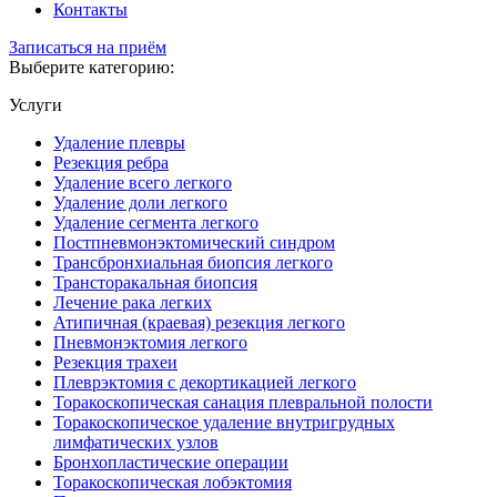
Контакты
Записаться на приём
Выберите категорию:
Услуги
Удаление плевры
Резекция ребра
Удаление всего легкого
Удаление доли легкого
Удаление сегмента легкого
Постпневмонэктомический синдром
Трансбронхиальная биопсия легкого
Трансторакальная биопсия
Лечение рака легких
Атипичная (краевая) резекция легкого
Пневмонэктомия легкого
Резекция трахеи
Плеврэктомия с декортикацией легкого
Торакоскопическая санация плевральной полости
Торакоскопическое удаление внутригрудных
лимфатических узлов
Бронхопластические операции
Торакоскопическая лобэктомия