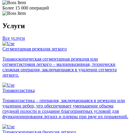
Более 15 000 операций
Услуги
Все услуги
Сегментарная резекция легкого
Торакоскопическая сегментарная резекция или
сегментэктомия легкого – малоинвазивная, технически
сложная операция, заключающаяся в удалении сегмента
легкого.
Торакопластика
Торакопластика – операция, заключающаяся в резекции или
удалении ребер, что обеспечивает уменьшение объема
грудной полости и создание благоприятных условий для
функционирования легких и плевры при ряде их поражений.
Торакоскопическая биопсия легкого