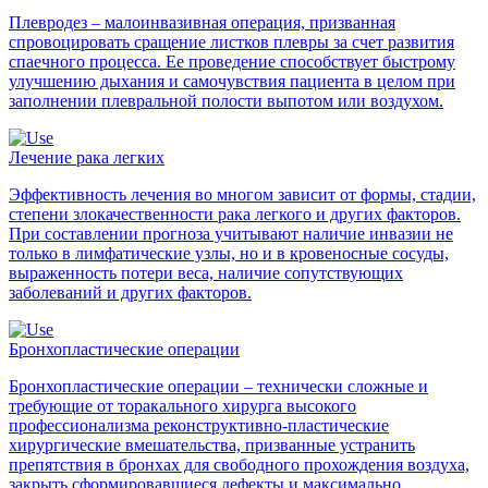
Плевродез – малоинвазивная операция, призванная
спровоцировать сращение листков плевры за счет развития
спаечного процесса. Ее проведение способствует быстрому
улучшению дыхания и самочувствия пациента в целом при
заполнении плевральной полости выпотом или воздухом.
Лечение рака легких
Эффективность лечения во многом зависит от формы, стадии,
степени злокачественности рака легкого и других факторов.
При составлении прогноза учитывают наличие инвазии не
только в лимфатические узлы, но и в кровеносные сосуды,
выраженность потери веса, наличие сопутствующих
заболеваний и других факторов.
Бронхопластические операции
Бронхопластические операции – технически сложные и
требующие от торакального хирурга высокого
профессионализма реконструктивно-пластические
хирургические вмешательства, призванные устранить
препятствия в бронхах для свободного прохождения воздуха,
закрыть сформировавшиеся дефекты и максимально