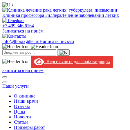
Клиника профессора Гиллера
Лечение заболеваний легких
+7 499 346 6164
Записаться на приём
info@thoraxgiller.ru
Написать письмо
Версия сайта для слабовидящих
Записаться на приём
Наши услуги
О клинике
Наши врачи
Отзывы
Цены
Новости
Статьи
Примеры работ