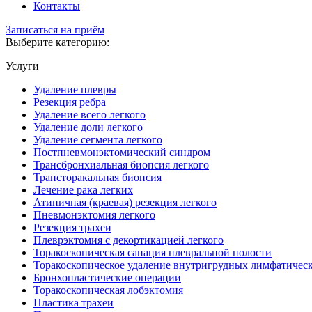
Контакты
Записаться на приём
Выберите категорию:
Услуги
Удаление плевры
Резекция ребра
Удаление всего легкого
Удаление доли легкого
Удаление сегмента легкого
Постпневмонэктомический синдром
Трансбронхиальная биопсия легкого
Трансторакальная биопсия
Лечение рака легких
Атипичная (краевая) резекция легкого
Пневмонэктомия легкого
Резекция трахеи
Плеврэктомия с декортикацией легкого
Торакоскопическая санация плевральной полости
Торакоскопическое удаление внутригрудных лимфатическ
Бронхопластические операции
Торакоскопическая лобэктомия
Пластика трахеи