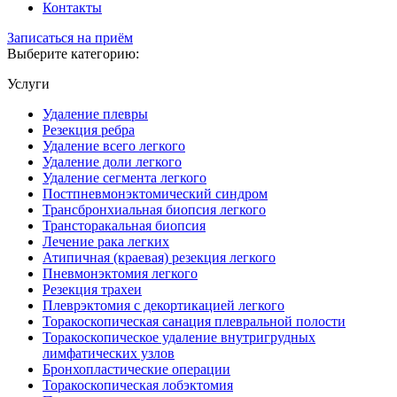
Контакты
Записаться на приём
Выберите категорию:
Услуги
Удаление плевры
Резекция ребра
Удаление всего легкого
Удаление доли легкого
Удаление сегмента легкого
Постпневмонэктомический синдром
Трансбронхиальная биопсия легкого
Трансторакальная биопсия
Лечение рака легких
Атипичная (краевая) резекция легкого
Пневмонэктомия легкого
Резекция трахеи
Плеврэктомия с декортикацией легкого
Торакоскопическая санация плевральной полости
Торакоскопическое удаление внутригрудных
лимфатических узлов
Бронхопластические операции
Торакоскопическая лобэктомия